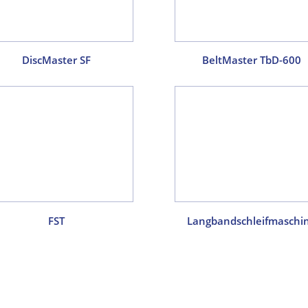
DiscMaster SF
BeltMaster TbD-600
FST
Langbandschleifmaschi