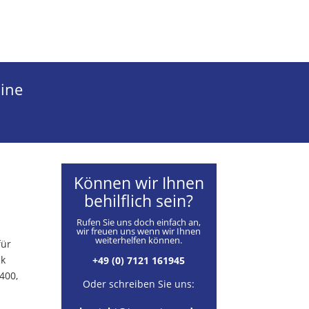
ine
Können wir Ihnen
behilflich sein?
Rufen Sie uns doch einfach an,
wir freuen uns wenn wir Ihnen
weiterhelfen können.
für
ck
+49 (0) 7121 161945
400,
Oder schreiben Sie uns: