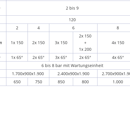
n
2 bis 9
120
2
4
6
8
2x 150
m
1x 150
2x 150
3x 150
+
4x 150
1x 200
e
1x 65°
2x 65°
3x 65°
2x 65°
4x 65°
6 bis 8 bar mit Wartungseinheit
1.700x900x1.900
2.400x900x1.900
2.700x900x1.9
650
750
850
800
1.000