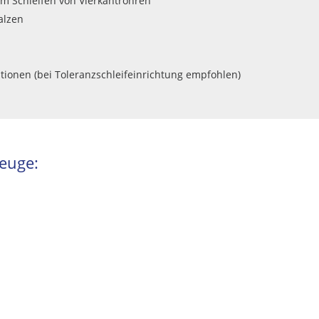
m Schleifen von Vierkantrohren
alzen
ationen (bei Toleranzschleifeinrichtung empfohlen)
zeuge: