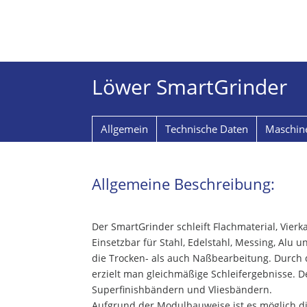
Löwer SmartGrinder
Allgemein
Technische Daten
Maschin
Allgemeine Beschreibung:
Der SmartGrinder schleift Flachmaterial, Vierk
Einsetzbar für Stahl, Edelstahl, Messing, Alu 
die Trocken- als auch Naßbearbeitung. Durch
erzielt man gleichmäßige Schleifergebnisse. D
Superfinishbändern und Vliesbändern.
Aufgrund der Modulbauweise ist es möglich die