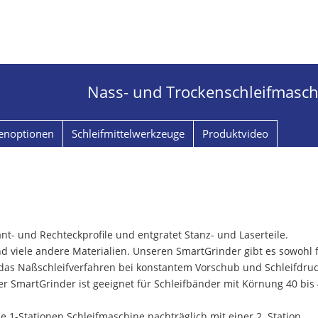
Nass- und Trockenschleifmasch
enoptionen
Schleifmittelwerkzeuge
Produktvideo
ant- und Rechteckprofile und entgratet Stanz- und Laserteile.
und viele andere Materialien. Unseren SmartGrinder gibt es sowohl 
 das Naßschleifverfahren bei konstantem Vorschub und Schleifdru
er SmartGrinder ist geeignet für Schleifbänder mit Körnung 40 bis 
 1-Stationen Schleifmaschine nachträglich mit einer 2. Station