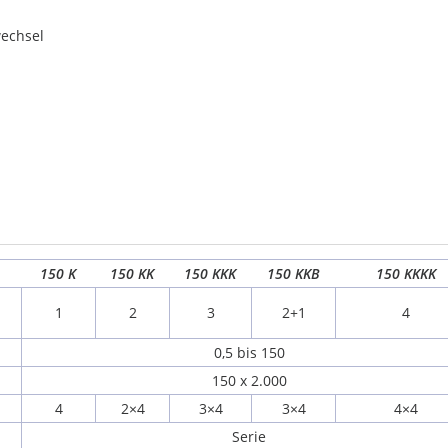
wechsel
150 K
150 KK
150 KKK
150 KKB
150 KKKK
1
2
3
2+1
4
0,5 bis 150
150 x 2.000
4
2×4
3×4
3×4
4×4
Serie