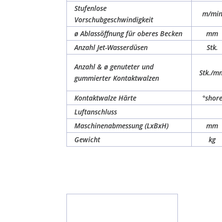
Stufenlose
m/mi
Vorschubgeschwindigkeit
ø Ablassöffnung für oberes Becken
mm
Anzahl Jet-Wasserdüsen
Stk.
Anzahl & ø genuteter und
Stk./m
gummierter Kontaktwalzen
Kontaktwalze Härte
°shor
Luftanschluss
Maschinenabmessung (LxBxH)
mm
Gewicht
kg