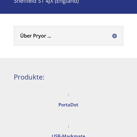
Sheffield S1 4JX (England)
Über Pryor ...
Produkte:
PortaDot
USB-Markmate