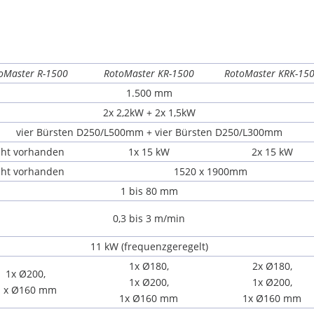
oMaster R-1500
RotoMaster KR-1500
RotoMaster KRK-15
1.500 mm
2x 2,2kW + 2x 1,5kW
vier Bürsten D250/L500mm + vier Bürsten D250/L300mm
cht vorhanden
1x 15 kW
2x 15 kW
cht vorhanden
1520 x 1900mm
1 bis 80 mm
0,3 bis 3 m/min
11 kW (frequenzgeregelt)
1x Ø180,
2x Ø180,
1x Ø200,
1x Ø200,
1x Ø200,
1 x Ø160 mm
1x Ø160 mm
1x Ø160 mm