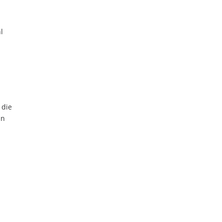
l
 die
in