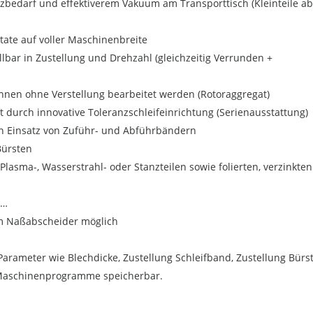
zbedarf und effektiverem Vakuum am Transporttisch (Kleinteile ab
ltate auf voller Maschinenbreite
lbar in Zustellung und Drehzahl (gleichzeitig Verrunden +
nnen ohne Verstellung bearbeitet werden (Rotoraggregat)
 durch innovative Toleranzschleifeinrichtung (Serienausstattung)
n Einsatz von Zuführ- und Abführbändern
Bürsten
lasma-, Wasserstrahl- oder Stanzteilen sowie folierten, verzinkten
r…
em Naßabscheider möglich
Parameter wie Blechdicke, Zustellung Schleifband, Zustellung Bürs
 Maschinenprogramme speicherbar.