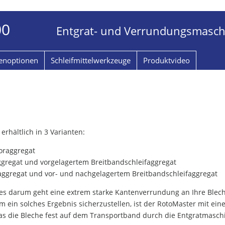
00
Entgrat- und Verrundungsmasch
enoptionen
Schleifmittelwerkzeuge
Produktvideo
rhältlich in 3 Varianten:
toraggregat
aggregat und vorgelagertem Breitbandschleifaggregat
raggregat und vor- und nachgelagertem Breitbandschleifaggregat
 es darum geht eine extrem starke Kantenverrundung an Ihre Blec
in solches Ergebnis sicherzustellen, ist der RotoMaster mit ei
das die Bleche fest auf dem Transportband durch die Entgratmasch