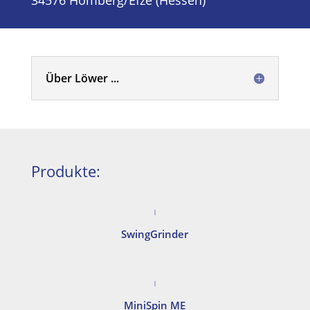
34576 Homberg/Efze (Hessen)
Über Löwer ...
Produkte:
SwingGrinder
MiniSpin ME