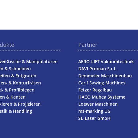
dukte
Partner
eißtische & Manipulatoren
AERO-LIFT Vakuumtechnik
en & Schneiden
DAVI Promau S.r.l.
eifen & Entgraten
Demmeler Maschinenbau
en- & Konturfräsen
Carif Sawing Machines
- & Profilbiegen
Fetzer Regalbau
gen & Kanten
HACO Mubea Systeme
ieren & Projizieren
Loewer Maschinen
stik & Handling
ms-marking UG
SL-Laser GmbH